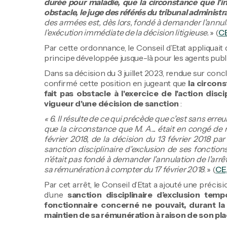
durée pour maladie, que la circonstance que l'i
obstacle, le juge des référés du tribunal administr
des armées est, dès lors, fondé à demander l'annul
l'exécution immédiate de la décision litigieuse.
» (
CE
Par cette ordonnance, le Conseil d’Etat appliquait
principe développée jusque-là pour les agents publics
Dans sa décision du 3 juillet 2023, rendue sur concl
confirmé cette position en jugeant que
la circon
fait pas obstacle à l'exercice de l'action disc
vigueur d'une décision de sanction
:
« 6. Il résulte de ce qui précède que c'est sans erre
que la circonstance que M. A... était en congé de m
février 2018, de la décision du 13 février 2018 par 
sanction disciplinaire d'exclusion de ses fonction
n'était pas fondé à demander l'annulation de l'arrê
sa rémunération à compter du 17 février 2018
. » (
CE,
Par cet arrêt, le Conseil d’Etat a ajouté une préci
d’une
sanction disciplinaire d’exclusion tem
fonctionnaire concerné ne pouvait, durant la
maintien de sa rémunération à raison de son p