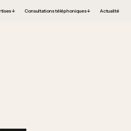
tises
Consultations téléphoniques
Actualité
tises
Consultations téléphoniques
Actualité