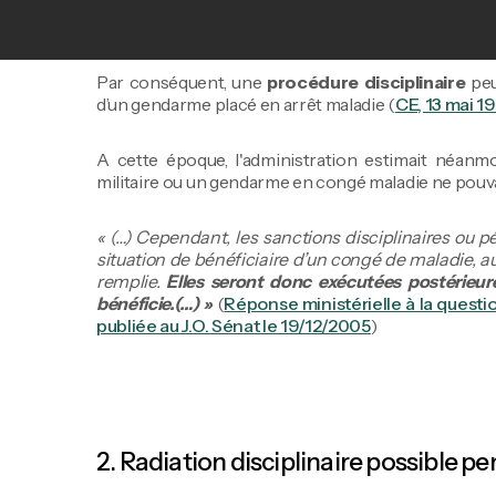
De longue date, le Conseil d’Etat considère que l
congés maladie
sont des procédures autonomes.
Par conséquent, une
procédure disciplinaire
peu
d’un gendarme placé en arrêt maladie (
CE, 13 mai 1
A cette époque, l'administration estimait néanm
militaire ou un gendarme en congé maladie ne pouvait 
« (…) Cependant, les sanctions disciplinaires ou pé
situation de bénéficiaire d’un congé de maladie, a
remplie.
Elles seront donc exécutées postérieur
bénéficie.(…) »
(
Réponse ministérielle à la quest
publiée au J.O. Sénat le 19/12/2005
)
2. Radiation disciplinaire possible 