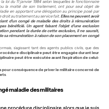
e la loi du 11 janvier 1984 selon lesquelles le fonctionnaire
 ou la moitié de son traitement, ont pour seul objet de
adie en apportant une dérogation au principe posé par
le droit au traitement au service fait.
Elles ne peuvent avoir
ciant d'un congé de maladie des droits à rémunération
t pas bénéficié. Un agent faisant l'objet d'une exclusion
ion pendant la durée de cette exclusion, il ne saurait,
 de sa rémunération à raison de son placement en congé
rmais, s’agissant tant des agents publics civils, que des
rocédure disciplinaire peut être engagée durant leur
linaire peut être exécutée avant l’expiration de celui-
re a pour conséquence de priver le militaire concerné de
lets
.
ngé maladie des militaires
ne procédure disciplinaire alors que je suis