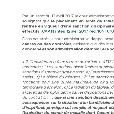
Par un arrêt du 12 avril 2017, la cour administrat
soulignant que
le placement en arrêt de travai
l’entrée en vigueur d’une sanction disciplinair
effectifs
(
CAA Nantes, 12 avril 2017, req. 16NT01
Dans cet arrêt, la cour administrative d’appel pos
cadres ou des contrôles
, estimant que, dès lor
concerné et son administration d’emploi, elle po
«
2. Considérant qu'aux termes de l'article L. 4137-
contestée : " Les sanctions disciplinaires applicab
sanctions du premier groupe sont : a) L'avertissemen
arrêts ; f) Le blâme du ministre ; 2° Les sanctio
fonctions pour une durée maximale de cinq jour
temporaire d'échelon ; c) La radiation du tableau 
a) Le retrait d'emploi, défini par les dispositions de l
du contrat (...) " ;
que si une sanction disciplinai
conséquences sur la situation d'un bénéficiaire
d'inaptitude physique est remplie et ne peut dè
l'expiration du congé de maladie dont l'agent b