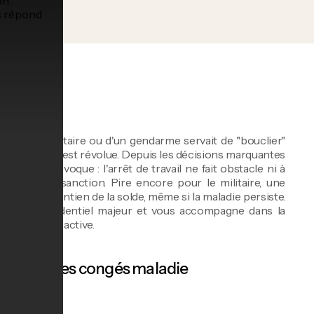
die
d'un militaire ou d'un gendarme servait de "bouclier"
 Cette époque est révolue. Depuis les décisions marquantes
 est sans équivoque : l'arrêt de travail ne fait obstacle ni à
gueur d'une sanction. Pire encore pour le militaire, une
mais le maintien de la solde, même si la maladie persiste.
nt jurisprudentiel majeur et vous accompagne dans la
us en plus réactive.
aires et des congés maladie