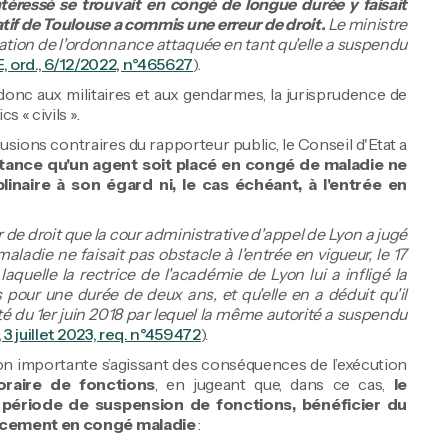
ntéressé se trouvait en congé de longue durée y faisait
atif de Toulouse a commis une erreur de droit.
Le ministre
ation de l'ordonnance attaquée en tant qu'elle a suspendu
, ord., 6/12/2022, n°465627
).
 donc aux militaires et aux gendarmes, la jurisprudence de
 « civils ».
usions contraires du rapporteur public, le Conseil d'Etat a
stance qu'un agent soit placé en congé de maladie ne
iplinaire à son égard ni, le cas échéant, à l'entrée en
ur de droit que la cour administrative d'appel de Lyon a jugé
aladie ne faisait pas obstacle à l'entrée en vigueur, le 17
laquelle la rectrice de l'académie de Lyon lui a infligé la
s pour une durée de deux ans, et qu'elle en a déduit qu'il
té du 1er juin 2018 par lequel la même autorité a suspendu
 3 juillet 2023, req. n°459472
).
sion importante s’agissant des conséquences de l’exécution
poraire de fonctions
, en jugeant que, dans ce cas,
le
 période de suspension de fonctions, bénéficier du
lacement en congé maladie
: