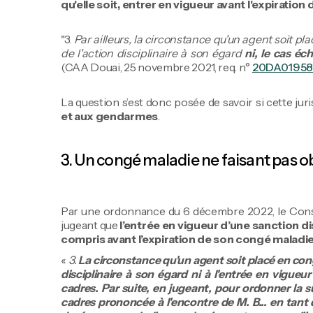
qu'elle soit, entrer en vigueur avant l'expirati
"3.
Par ailleurs, la circonstance qu'un agent soit pl
de l'action disciplinaire à son égard
ni, le cas éc
(CAA Douai, 25 novembre 2021, req. n°
20DA01958
La question s’est donc posée de savoir si cette ju
et aux gendarmes
.
3. Un congé maladie ne faisant pas ob
Par une ordonnance du 6 décembre 2022, le Conseil
jugeant que
l’entrée en vigueur d’une sanction dis
compris avant l’expiration de son congé maladi
«
3.
La circonstance qu'un agent soit placé en congé
disciplinaire à son égard ni à l'entrée en vigueu
cadres. Par suite, en jugeant, pour ordonner la s
cadres prononcée à l'encontre de M. B... en tant 