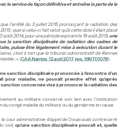
ec le service de façon définitive et entraîne la perte de la
que l'arrêté du 3 juillet 2015 prononçant la radiation des
 2015 ; que si celui-ci fait valoir qu'à cette date il était placé
 août 2014, pour une période expirant le 19 août 2015,
une
que la sanction disciplinaire de radiation des cadres de
litaire, puisse être légalement mise à exécution durant le
'ainsi, c'est à tort que le tribunal administratif de Rennes
testée ;
» (
CAA Nantes, 12 avril 2017, req. 16NT01078
).
ne sanction disciplinaire prononcée à l’encontre d’un
il pour maladie, ne pouvait prendre effet qu’après
a sanction concernée vise à prononcer la radiation des
tivement au militaire concerné son lien avec l’institution
a fin du congé maladie du militaire ou du gendarme en cause.
la cour administrative d'appel de Douai avait contrecarré
c civil,
qu'une sanction disciplinaire pouvait et, quelle