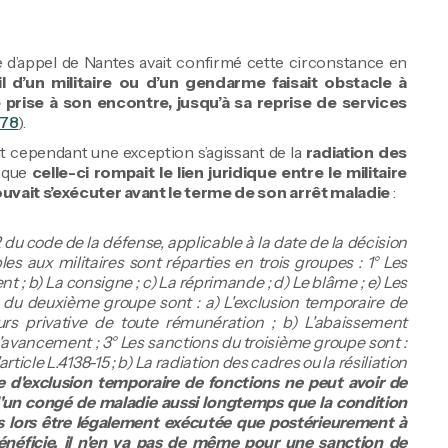
ive d’appel de Nantes avait confirmé cette circonstance en
l d’un militaire ou d’un gendarme faisait obstacle à
e prise à son encontre, jusqu’à sa reprise de services
078
).
ait cependant une exception s’agissant de la
radiation des
s que
celle-ci rompait le lien juridique entre le militaire
uvait s’exécuter avant le terme de son arrêt maladie
:
2 du code de la défense, applicable à la date de la décision
les aux militaires sont réparties en trois groupes : 1° Les
t ; b) La consigne ; c) La réprimande ; d) Le blâme ; e) Les
ns du deuxième groupe sont : a) L'exclusion temporaire de
s privative de toute rémunération ; b) L'abaissement
d'avancement ; 3° Les sanctions du troisième groupe sont :
'article L.4138-15 ; b) La radiation des cadres ou la résiliation
re d'exclusion temporaire de fonctions ne peut avoir de
 d'un congé de maladie aussi longtemps que la condition
s lors être légalement exécutée que postérieurement à
énéficie, il n'en va pas de même pour une sanction de