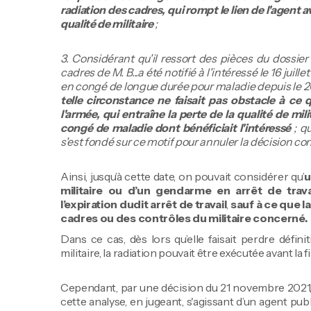
radiation des cadres, qui rompt le lien de l'agent av
qualité de militaire
;
3. Considérant qu'il ressort des pièces du dossier 
cadres de M. B...a été notifié à l'intéressé le 16 juillet
en congé de longue durée pour maladie depuis le 20
telle circonstance ne faisait pas obstacle à ce 
l'armée, qui entraîne la perte de la qualité de mi
congé de maladie dont bénéficiait l'intéressé
; qu
s'est fondé sur ce motif pour annuler la décision con
Ainsi, jusqu’à cette date, on pouvait considérer qu’
u
militaire ou d’un gendarme en arrêt de trava
l’expiration dudit arrêt de travail
,
sauf à ce que l
cadres ou des contrôles du militaire concerné.
Dans ce cas, dès lors qu’elle faisait perdre défini
militaire, la radiation pouvait être exécutée avant l
Cependant, par une décision du 21 novembre 2021, 
cette analyse, en jugeant, s'agissant d’un agent publi