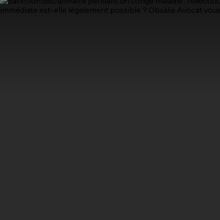
Pendant longtemps, le placement en
congé mala
retardant l'exécution d'une sanction disciplinaire.
du
Conseil d'État de 2022 et 2023
, la position
l'engagement des poursuites, ni à l'entrée en vi
exclusion temporaire de fonctions interrompt désor
Le cabinet
Obsalis Avocat
décrypte ce revireme
défense de vos droits face à une administration de pl
1. Autonomie des procédure disciplin