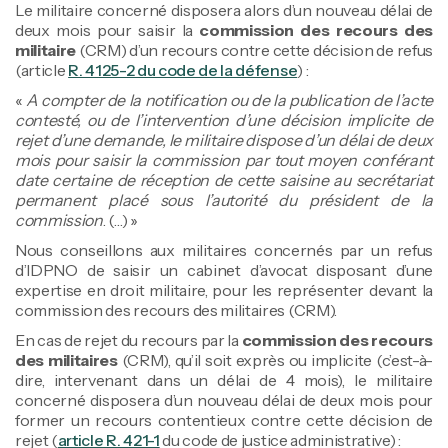
Le militaire concerné disposera alors d’un nouveau délai de
deux mois pour saisir la
commission des recours des
militaire
(CRM) d’un recours contre cette décision de refus
(article
R. 4125-2 du code de la défense
) :
«
A compter de la notification ou de la publication de l’acte
contesté, ou de l’intervention d’une décision implicite de
rejet d’une demande, le militaire dispose d’un délai de deux
mois pour saisir la commission par tout moyen conférant
date certaine de réception de cette saisine au secrétariat
permanent placé sous l’autorité du président de la
commission
. (…) »
Nous conseillons aux militaires concernés par un refus
d’IDPNO de saisir un cabinet d’avocat disposant d’une
expertise en droit militaire, pour les représenter devant la
commission des recours des militaires (CRM).
En cas de rejet du recours par la
commission des recours
des militaires
(CRM), qu’il soit exprès ou implicite (c’est-à-
dire, intervenant dans un délai de 4 mois), le militaire
concerné disposera d’un nouveau délai de deux mois pour
former un recours contentieux contre cette décision de
rejet (
article R. 421-1
du code de justice administrative) :