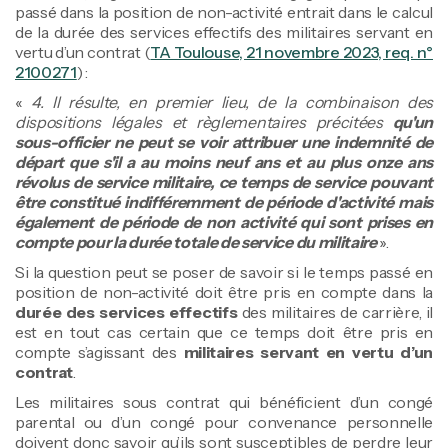
passé dans la position de non-activité entrait dans le calcul
de la durée des services effectifs des militaires servant en
vertu d’un contrat (
TA Toulouse, 21 novembre 2023, req. n°
2100271
) :
«
4. Il résulte, en premier lieu, de la combinaison des
dispositions légales et règlementaires précitées
qu'un
sous-officier ne peut se voir attribuer une indemnité de
départ que s'il a au moins neuf ans et au plus onze ans
révolus de service militaire, ce temps de service pouvant
être constitué indifféremment de période d'activité mais
également de période de non activité qui sont prises en
compte pour la durée totale de service du militaire
».
Si la question peut se poser de savoir si le temps passé en
position de non-activité doit être pris en compte dans la
durée des services effectifs
des militaires de carrière, il
est en tout cas certain que ce temps doit être pris en
compte s’agissant des
militaires servant en vertu d’un
contrat
.
Les militaires sous contrat qui bénéficient d’un congé
parental ou d’un congé pour convenance personnelle
doivent donc savoir qu’ils sont susceptibles de perdre leur