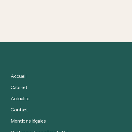
CLDM non imputable au service : quelles
conséquences sur la rémunération des militaires &
comment vous défendre ?
Accueil
Cabinet
Actualité
Contact
Mentions légales