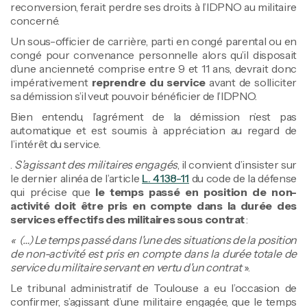
reconversion, ferait perdre ses droits à l’IDPNO au militaire
concerné.
Un sous-officier de carrière, parti en congé parental ou en
congé pour convenance personnelle alors qu’il disposait
d’une ancienneté comprise entre 9 et 11 ans, devrait donc
impérativement
reprendre du service
avant de solliciter
sa démission s’il veut pouvoir bénéficier de l’IDPNO.
Bien entendu, l’agrément de la démission n’est pas
automatique et est soumis à appréciation au regard de
l’intérêt du service.
.
S’agissant des militaires engagés
, il convient d’insister sur
le dernier alinéa de l’article
L. 4138-11
du code de la défense
qui précise que
le temps passé en position de non-
activité doit être pris en compte dans la durée des
services effectifs des militaires sous contrat
:
« (…) Le temps passé dans l'une des situations de la position
de non-activité est pris en compte dans la durée totale de
service du militaire servant en vertu d'un contrat
».
Le tribunal administratif de Toulouse a eu l’occasion de
confirmer, s’agissant d’une militaire engagée, que le temps