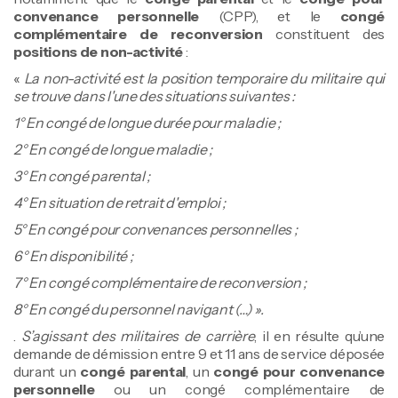
convenance personnelle
(CPP), et le
congé
complémentaire de reconversion
constituent des
positions de non-activité
:
«
La non-activité est la position temporaire du militaire qui
se trouve dans l'une des situations suivantes :
1° En congé de longue durée pour maladie ;
2° En congé de longue maladie ;
3° En congé parental ;
4° En situation de retrait d'emploi ;
5° En congé pour convenances personnelles ;
6° En disponibilité ;
7° En congé complémentaire de reconversion ;
8° En congé du personnel navigant (…) ».
.
S’agissant des militaires de carrière
, il en résulte qu’une
demande de démission entre 9 et 11 ans de service déposée
durant un
congé parental
, un
congé pour convenance
personnelle
ou un congé complémentaire de