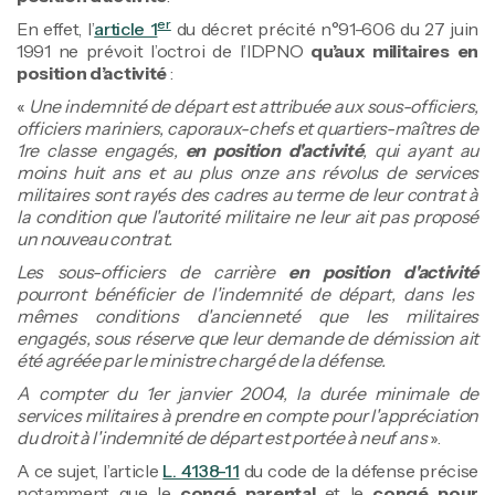
er
En effet, l’
article 1
du décret précité n°91-606 du 27 juin
1991 ne prévoit l’octroi de l’IDPNO
qu’aux militaires en
position d’activité
:
«
Une indemnité de départ est attribuée aux sous-officiers,
officiers mariniers, caporaux-chefs et quartiers-maîtres de
1re classe engagés,
en position d'activité
, qui ayant au
moins huit ans et au plus onze ans révolus de services
militaires sont rayés des cadres au terme de leur contrat à
la condition que l'autorité militaire ne leur ait pas proposé
un nouveau contrat.
Les sous-officiers de carrière
en position d'activité
pourront bénéficier de l'indemnité de départ, dans les
mêmes conditions d'ancienneté que les militaires
engagés, sous réserve que leur demande de démission ait
été agréée par le ministre chargé de la défense.
A compter du 1er janvier 2004, la durée minimale de
services militaires à prendre en compte pour l'appréciation
du droit à l'indemnité de départ est portée à neuf ans
».
A ce sujet, l’article
L. 4138-11
du code de la défense précise
notamment que le
congé parental
et le
congé pour