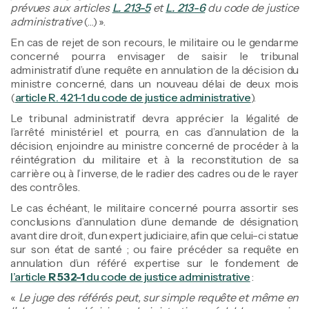
prévues aux articles
L. 213-5
et
L. 213-6
du code de justice
administrative
(…) ».
En cas de rejet de son recours, le militaire ou le gendarme
concerné pourra envisager de saisir le tribunal
administratif d’une requête en annulation de la décision du
ministre concerné, dans un nouveau délai de deux mois
(
article R. 421-1 du code de justice administrative
).
Le tribunal administratif devra apprécier la légalité de
l’arrêté ministériel et pourra, en cas d’annulation de la
décision, enjoindre au ministre concerné de procéder à la
réintégration du militaire et à la reconstitution de sa
carrière ou, à l’inverse, de le radier des cadres ou de le rayer
des contrôles.
Le cas échéant, le militaire concerné pourra assortir ses
conclusions d’annulation d’une demande de désignation,
avant dire droit, d’un expert judiciaire, afin que celui-ci statue
sur son état de santé ; ou faire précéder sa requête en
annulation d’un référé expertise sur le fondement de
l’article
R 532-1
du code de justice administrative
:
«
Le juge des référés peut, sur simple requête et même en