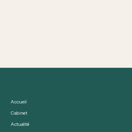
CLDM militaire sans lien au service :
Recours & rétablissement des droits
CLDM non imputable au service : quelles
conséquences sur la rémunération des militaires &
comment vous défendre ?
Accueil
Cabinet
Actualité