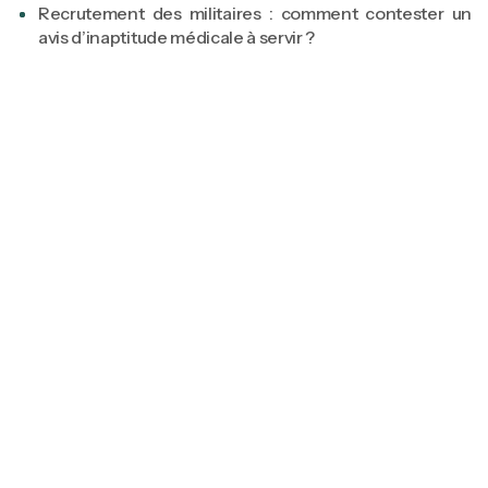
Recrutement des militaires : comment contester un
avis d’inaptitude médicale à servir ?
Tiffen Marcel
Avocate associée fondatrice
Spécialiste en Droit public & Droit public
militaire