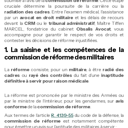
soumise à l'avis de la
commission de réforme
. Cette étape
cruciale détermine la poursuite de la carrière ou la
radiation des cadres
. Entre l'examen médical, l'assistance
par un
avocat en droit militaire
et les délais de recours
devant la
CRM
ou le
tribunal administratif
, Maître Tiffen
MARCEL, fondatrice du cabinet
Obsalis Avocat
, vous
accompagne pour garantir le respect de vos droits et
contester les décisions de réforme injustifiées.
1. La saisine et les compétences de la
commission de réforme des militaires
La
réforme
consiste, pour un
militaire
, à être
radié des
cadres
ou
rayé des contrôles
du fait d’une
inaptitude
définitive à servir pour raison médicale
.
La réforme est prononcée par le ministre des Armées ou
par le ministre de l’Intérieur, pour les gendarmes, sur
avis
conforme
de la
commission de réforme
.
Aux termes de l’article
R. 4139-55
du code de la défense, la
commission de réforme
est notamment compétente
pour émettre un avis sur l’aptitude des militaires à servir :