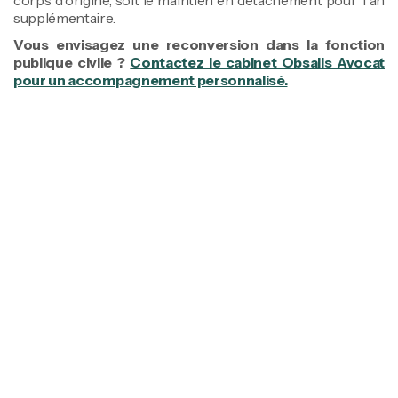
corps d'origine, soit le maintien en détachement pour 1 an
supplémentaire.
Vous envisagez une reconversion dans la fonction
publique civile ?
Contactez le cabinet Obsalis Avocat
pour un accompagnement personnalisé.
Tiffen Marcel
Avocate associée fondatrice
Spécialiste en Droit public & Droit public
militaire