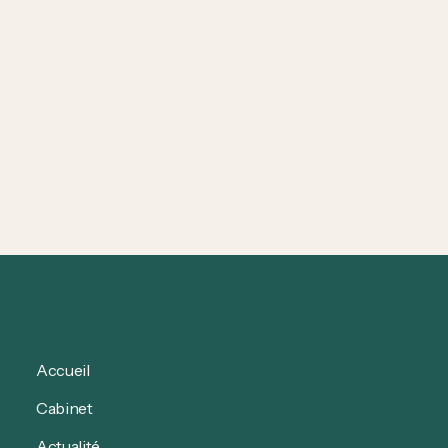
CLDM militaire sans lien au service :
Recours & rétablissement des droits
CLDM non imputable au service : quelles
conséquences sur la rémunération des militaires &
comment vous défendre ?
Accueil
Cabinet
Actualité